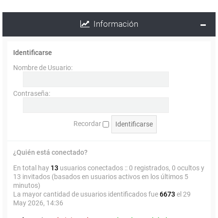
Información
Identificarse
Nombre de Usuario:
Contraseña:
Recordar
¿Quién está conectado?
En total hay
13
usuarios conectados :: 0 registrados, 0 ocultos y
13 invitados (basados en usuarios activos en los últimos 5
minutos)
La mayor cantidad de usuarios identificados fue
6673
el 29
May 2026, 14:36