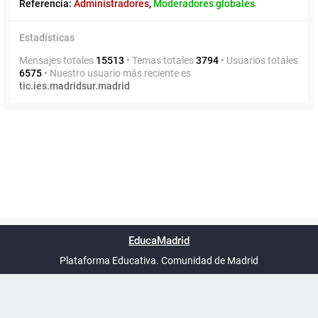
Referencia:
Administradores
,
Moderadores globales
Estadísticas
Mensajes totales
15513
• Temas totales
3794
• Usuarios totales
6575
• Nuestro usuario más reciente es
tic.ies.madridsur.madrid
Powered by
phpBB
™
Índice general
Todos los horarios
Privacidad
Borrar cookies
Condiciones
Contáctanos
EducaMadrid
Traducción al español por
phpBB España
-
son
UTC+02:00
Plataforma Educativa. Comunidad de Madrid
-
Ayuda
(en ventana nueva)
Certificación
Buzó
de
anóni