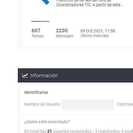
Histórico de temas del foro de
Coordinadores TIC. A partir de este…
607
2230
09 Oct 2021, 11:58
Último mensaje
Temas
Mensajes
Información
Identificarse
Nombre de Usuario:
Contras
¿Quién está conectado?
En total hay
21
usuarios conectados :: 3 registrados, 0 ocul