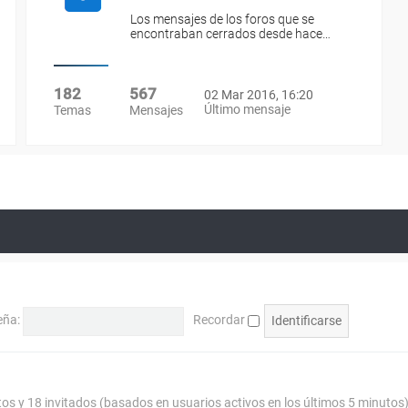
Los mensajes de los foros que se
encontraban cerrados desde hace…
182
567
02 Mar 2016, 16:20
Último mensaje
Temas
Mensajes
eña:
Recordar
tos y 18 invitados (basados en usuarios activos en los últimos 5 minutos