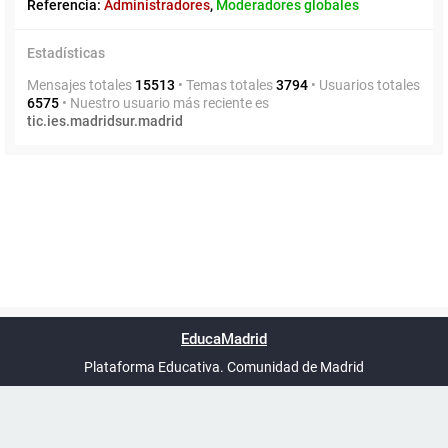
Referencia:
Administradores
,
Moderadores globales
Estadísticas
Mensajes totales
15513
• Temas totales
3794
• Usuarios totales
6575
• Nuestro usuario más reciente es
tic.ies.madridsur.madrid
Powered by
phpBB
™
Índice general
Todos los horarios
Privacidad
Borrar cookies
Condiciones
Contáctanos
EducaMadrid
Traducción al español por
phpBB España
-
son
UTC+02:00
Plataforma Educativa. Comunidad de Madrid
-
Ayuda
(en ventana nueva)
Certificación
Buzó
de
anóni