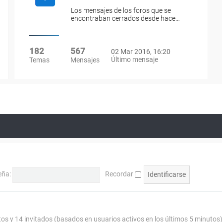
Los mensajes de los foros que se
encontraban cerrados desde hace…
182
567
02 Mar 2016, 16:20
Último mensaje
Temas
Mensajes
eña:
Recordar
tos y 14 invitados (basados en usuarios activos en los últimos 5 minutos