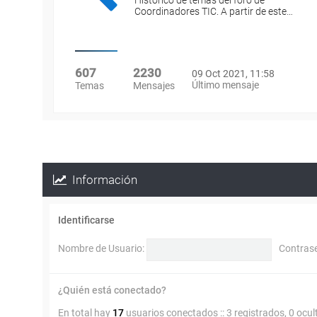
Histórico de temas del foro de
Coordinadores TIC. A partir de este…
607
2230
09 Oct 2021, 11:58
Último mensaje
Temas
Mensajes
Información
Identificarse
Nombre de Usuario:
Contras
¿Quién está conectado?
En total hay
17
usuarios conectados :: 3 registrados, 0 ocul