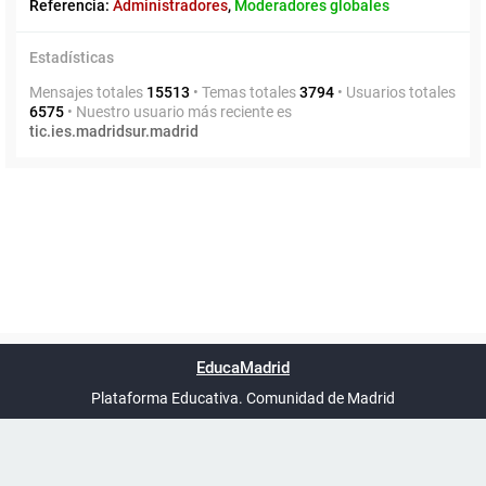
Referencia:
Administradores
,
Moderadores globales
Estadísticas
Mensajes totales
15513
• Temas totales
3794
• Usuarios totales
6575
• Nuestro usuario más reciente es
tic.ies.madridsur.madrid
Powered by
phpBB
™
Índice general
Todos los horarios
Privacidad
Borrar cookies
Condiciones
Contáctanos
EducaMadrid
Traducción al español por
phpBB España
-
son
UTC+02:00
Plataforma Educativa. Comunidad de Madrid
-
Ayuda
(en ventana nueva)
Certificación
Buzó
de
anóni