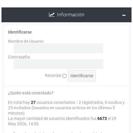
Información
Identificarse
Nombre de Usuario:
Contraseña:
Recordar
¿Quién está conectado?
En total hay
27
usuarios conectados :: 2 registrados, 0 ocultos y
25 invitados (basados en usuarios activos en los últimos 5
minutos)
La mayor cantidad de usuarios identificados fue
6673
el 29
May 2026, 14:36