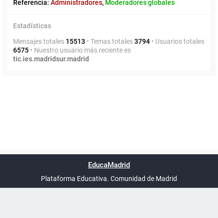
Referencia:
Administradores
,
Moderadores globales
Estadísticas
Mensajes totales
15513
• Temas totales
3794
• Usuarios totales
6575
• Nuestro usuario más reciente es
tic.ies.madridsur.madrid
Powered by
phpBB
™
Índice general
Todos los horarios
Privacidad
Borrar cookies
Condiciones
Contáctanos
EducaMadrid
Traducción al español por
phpBB España
-
son
UTC+02:00
Plataforma Educativa. Comunidad de Madrid
-
Ayuda
(en ventana nueva)
Certificación
Buzó
de
anóni