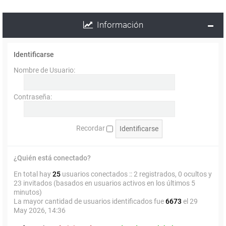
Información
Identificarse
Nombre de Usuario:
Contraseña:
Recordar
¿Quién está conectado?
En total hay
25
usuarios conectados :: 2 registrados, 0 ocultos y
23 invitados (basados en usuarios activos en los últimos 5
minutos)
La mayor cantidad de usuarios identificados fue
6673
el 29
May 2026, 14:36