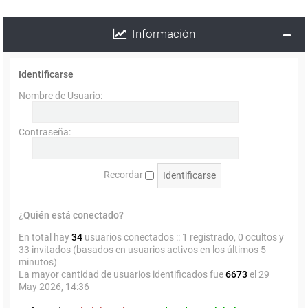
Información
Identificarse
Nombre de Usuario:
Contraseña:
Recordar
¿Quién está conectado?
En total hay
34
usuarios conectados :: 1 registrado, 0 ocultos y
33 invitados (basados en usuarios activos en los últimos 5
minutos)
La mayor cantidad de usuarios identificados fue
6673
el 29
May 2026, 14:36