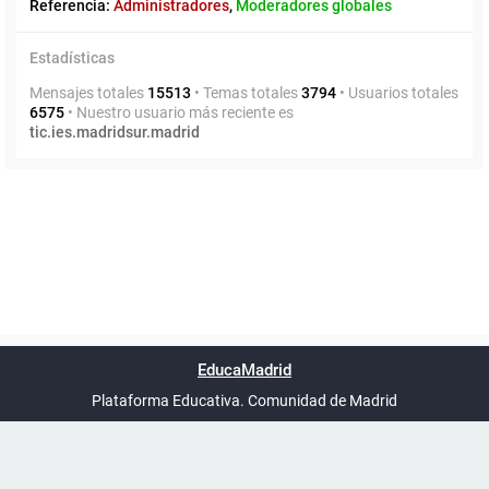
Referencia:
Administradores
,
Moderadores globales
Estadísticas
Mensajes totales
15513
• Temas totales
3794
• Usuarios totales
6575
• Nuestro usuario más reciente es
tic.ies.madridsur.madrid
Powered by
phpBB
™
Índice general
Todos los horarios
Privacidad
Borrar cookies
Condiciones
Contáctanos
EducaMadrid
Traducción al español por
phpBB España
-
son
UTC+02:00
Plataforma Educativa. Comunidad de Madrid
-
Ayuda
(en ventana nueva)
Certificación
Buzó
de
anóni