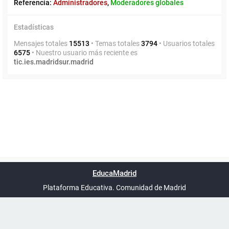
Referencia:
Administradores
,
Moderadores globales
Estadísticas
Mensajes totales
15513
• Temas totales
3794
• Usuarios totales
6575
• Nuestro usuario más reciente es
tic.ies.madridsur.madrid
Powered by
phpBB
™
Índice general
Todos los horarios
Privacidad
Borrar cookies
Condiciones
Contáctanos
EducaMadrid
Traducción al español por
phpBB España
-
son
UTC+02:00
Plataforma Educativa. Comunidad de Madrid
-
Ayuda
(en ventana nueva)
Certificación
Buzó
de
anóni