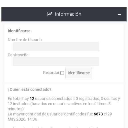
Información
Identificarse
Nombre de Usuario:
Contraseña:
Recordar
¿Quién está conectado?
En total hay
12
usuarios conectados :: 0 registrados, 0 ocultos y
12 invitados (basados en usuarios activos en los últimos 5
minutos)
La mayor cantidad de usuarios identificados fue
6673
el 29
May 2026, 14:36