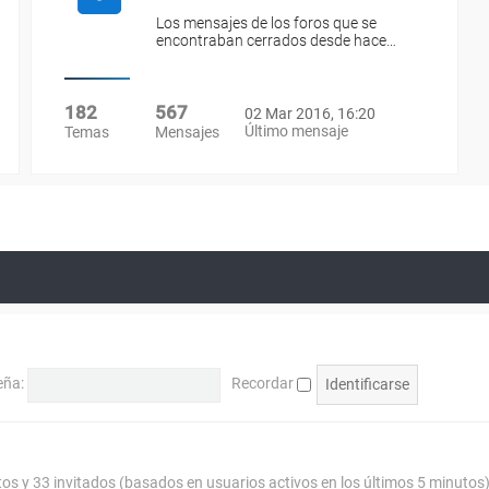
Los mensajes de los foros que se
encontraban cerrados desde hace…
182
567
02 Mar 2016, 16:20
Último mensaje
Temas
Mensajes
eña:
Recordar
tos y 33 invitados (basados en usuarios activos en los últimos 5 minutos