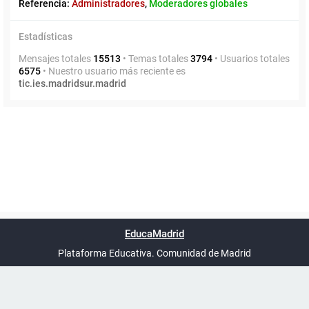
Referencia:
Administradores
,
Moderadores globales
Estadísticas
Mensajes totales
15513
• Temas totales
3794
• Usuarios totales
6575
• Nuestro usuario más reciente es
tic.ies.madridsur.madrid
Powered by
phpBB
™
Índice general
Todos los horarios
Privacidad
Borrar cookies
Condiciones
Contáctanos
EducaMadrid
Traducción al español por
phpBB España
-
son
UTC+02:00
Plataforma Educativa. Comunidad de Madrid
-
Ayuda
(en ventana nueva)
Certificación
Buzó
de
anóni