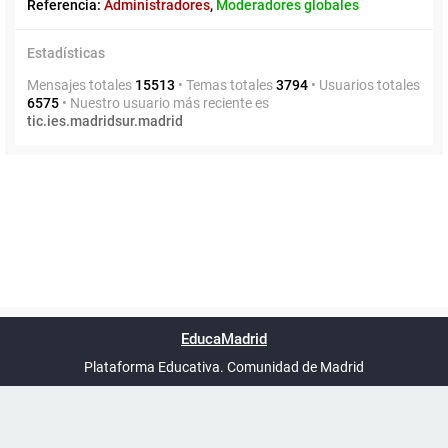
Referencia:
Administradores
,
Moderadores globales
Estadísticas
Mensajes totales
15513
• Temas totales
3794
• Usuarios totales
6575
• Nuestro usuario más reciente es
tic.ies.madridsur.madrid
Powered by
phpBB
™
Índice general
Todos los horarios
Privacidad
Borrar cookies
Condiciones
Contáctanos
EducaMadrid
Traducción al español por
phpBB España
-
son
UTC+02:00
Plataforma Educativa. Comunidad de Madrid
-
Ayuda
(en ventana nueva)
Certificación
Buzó
de
anóni