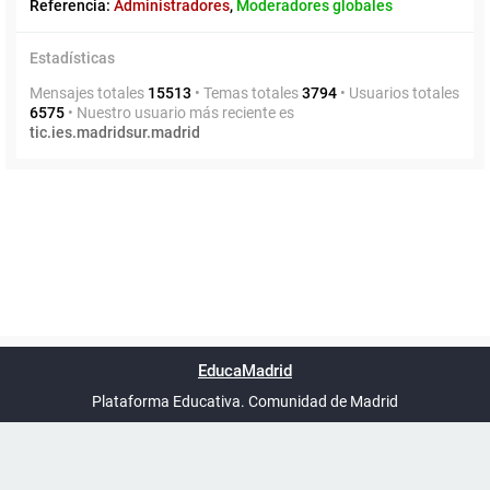
Referencia:
Administradores
,
Moderadores globales
Estadísticas
Mensajes totales
15513
• Temas totales
3794
• Usuarios totales
6575
• Nuestro usuario más reciente es
tic.ies.madridsur.madrid
Powered by
phpBB
™
Índice general
Todos los horarios
Privacidad
Borrar cookies
Condiciones
Contáctanos
EducaMadrid
Traducción al español por
phpBB España
-
son
UTC+02:00
Plataforma Educativa. Comunidad de Madrid
-
Ayuda
(en ventana nueva)
Certificación
Buzó
de
anóni