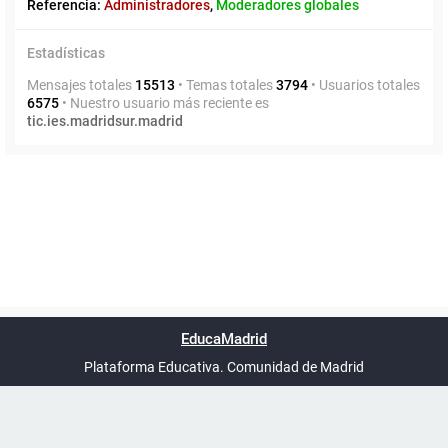
Referencia:
Administradores
,
Moderadores globales
Estadísticas
Mensajes totales
15513
• Temas totales
3794
• Usuarios totales
6575
• Nuestro usuario más reciente es
tic.ies.madridsur.madrid
Powered by
phpBB
™
Índice general
Todos los horarios
Privacidad
Borrar cookies
Condiciones
Contáctanos
EducaMadrid
Traducción al español por
phpBB España
-
son
UTC+02:00
Plataforma Educativa. Comunidad de Madrid
-
Ayuda
(en ventana nueva)
Certificación
Buzó
de
anóni