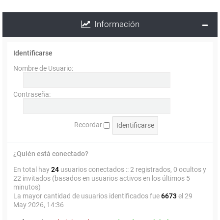
Información
Identificarse
Nombre de Usuario:
Contraseña:
Recordar
¿Quién está conectado?
En total hay
24
usuarios conectados :: 2 registrados, 0 ocultos y
22 invitados (basados en usuarios activos en los últimos 5
minutos)
La mayor cantidad de usuarios identificados fue
6673
el 29
May 2026, 14:36