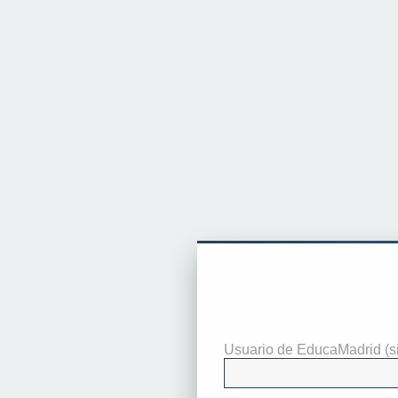
Necesitas ident
Usuario de EducaMadrid (