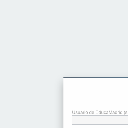
Necesitas ident
Usuario de EducaMadrid (