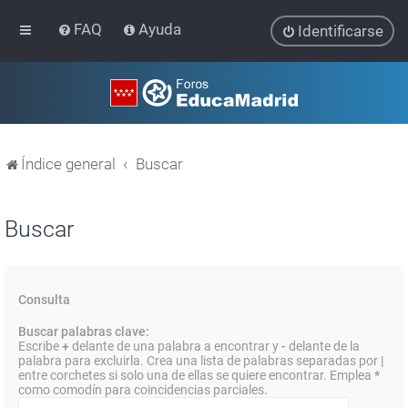
FAQ
Ayuda
Identificarse
Índice general
Buscar
Buscar
Consulta
Buscar palabras clave:
Escribe
+
delante de una palabra a encontrar y
-
delante de la
palabra para excluirla. Crea una lista de palabras separadas por
|
entre corchetes si solo una de ellas se quiere encontrar. Emplea
*
como comodín para coincidencias parciales.