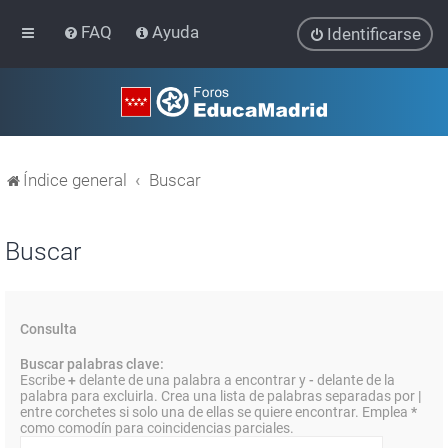
FAQ
Ayuda
Identificarse
Índice general
Buscar
Buscar
Consulta
Buscar palabras clave:
Escribe
+
delante de una palabra a encontrar y
-
delante de la
palabra para excluirla. Crea una lista de palabras separadas por
|
entre corchetes si solo una de ellas se quiere encontrar. Emplea
*
como comodín para coincidencias parciales.