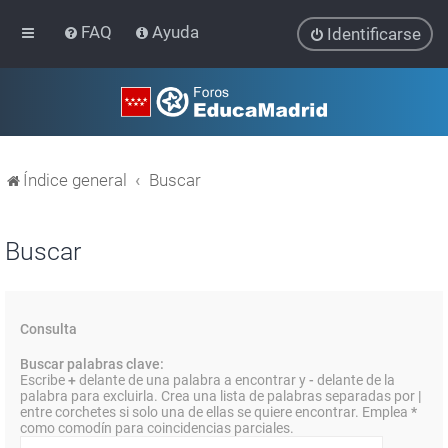
FAQ
Ayuda
Identificarse
Índice general
Buscar
Buscar
Consulta
Buscar palabras clave:
Escribe
+
delante de una palabra a encontrar y
-
delante de la
palabra para excluirla. Crea una lista de palabras separadas por
|
entre corchetes si solo una de ellas se quiere encontrar. Emplea
*
como comodín para coincidencias parciales.