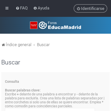
FAQ
Ayuda
Identificarse
Índice general
Buscar
Buscar
Consulta
Buscar palabras clave:
Escribe
+
delante de una palabra a encontrar y
-
delante de la
palabra para excluirla. Crea una lista de palabras separadas por
|
entre corchetes si solo una de ellas se quiere encontrar. Emplea
*
como comodín para coincidencias parciales.