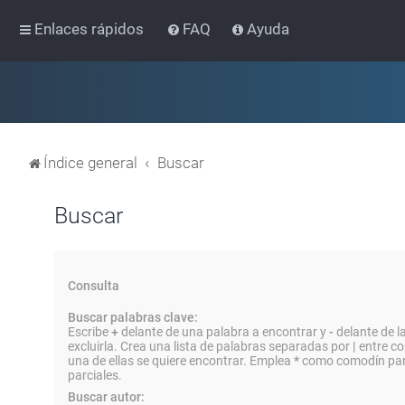
Enlaces rápidos
FAQ
Ayuda
Índice general
Buscar
Buscar
Consulta
Buscar palabras clave:
Escribe
+
delante de una palabra a encontrar y
-
delante de l
excluirla. Crea una lista de palabras separadas por
|
entre co
una de ellas se quiere encontrar. Emplea
*
como comodín par
parciales.
Buscar autor: