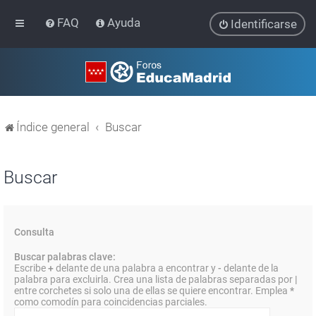
FAQ
Ayuda
Identificarse
Índice general
Buscar
Buscar
Consulta
Buscar palabras clave:
Escribe
+
delante de una palabra a encontrar y
-
delante de la
palabra para excluirla. Crea una lista de palabras separadas por
|
entre corchetes si solo una de ellas se quiere encontrar. Emplea
*
como comodín para coincidencias parciales.