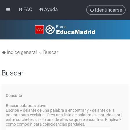
FAQ
Ayuda
Identificarse
Índice general
Buscar
Buscar
Consulta
Buscar palabras clave:
Escribe
+
delante de una palabra a encontrar y
-
delante de la
palabra para excluirla. Crea una lista de palabras separadas por
|
entre corchetes si solo una de ellas se quiere encontrar. Emplea
*
como comodín para coincidencias parciales.