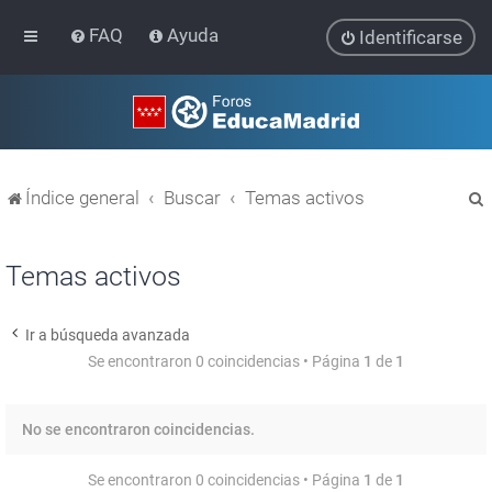
FAQ
Ayuda
Identificarse
Índice general
Buscar
Temas activos
Temas activos
Ir a búsqueda avanzada
r
Se encontraron 0 coincidencias • Página
1
de
1
No se encontraron coincidencias.
Se encontraron 0 coincidencias • Página
1
de
1