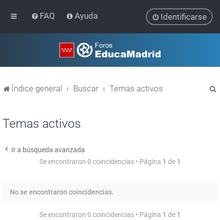
FAQ
Ayuda
Identificarse
Índice general
Buscar
Temas activos
Temas activos
Ir a búsqueda avanzada
r
Se encontraron 0 coincidencias • Página
1
de
1
No se encontraron coincidencias.
Se encontraron 0 coincidencias • Página
1
de
1