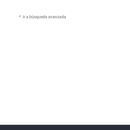
Ir a búsqueda avanzada
Powered by
phpBB
™