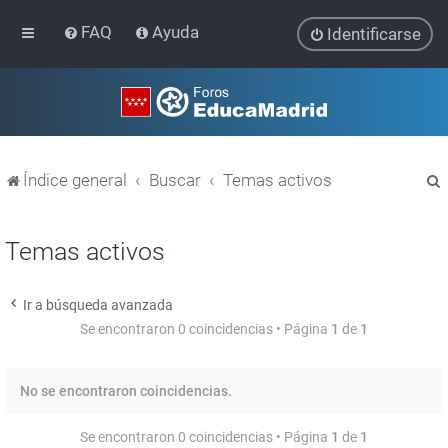
FAQ
Ayuda
Identificarse
Índice general
Buscar
Temas activos
Temas activos
Ir a búsqueda avanzada
r
Se encontraron 0 coincidencias • Página
1
de
1
No se encontraron coincidencias.
Se encontraron 0 coincidencias • Página
1
de
1