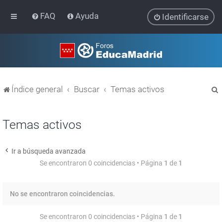
FAQ
Ayuda
Identificarse
Índice general
Buscar
Temas activos
Temas activos
Ir a búsqueda avanzada
r
Se encontraron 0 coincidencias • Página
1
de
1
No se encontraron coincidencias.
Se encontraron 0 coincidencias • Página
1
de
1