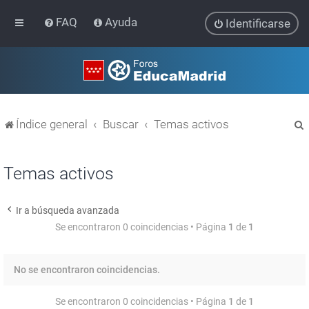
FAQ
Ayuda
Identificarse
Índice general
Buscar
Temas activos
Temas activos
Ir a búsqueda avanzada
r
Se encontraron 0 coincidencias • Página
1
de
1
No se encontraron coincidencias.
Se encontraron 0 coincidencias • Página
1
de
1