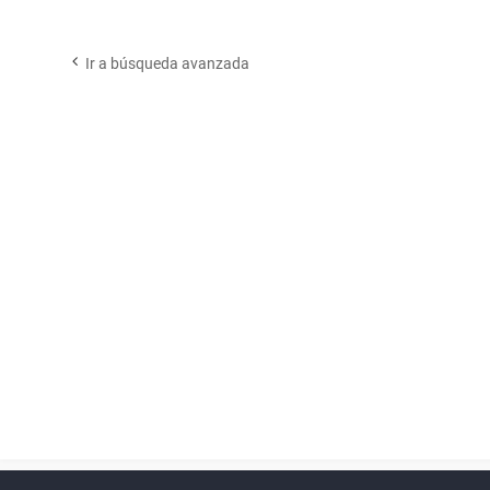
Ir a búsqueda avanzada
Powered by
phpBB
™