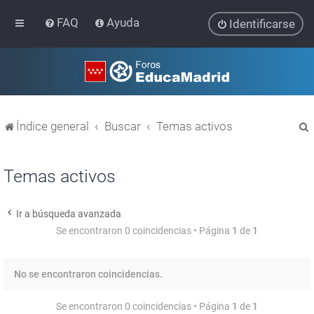
FAQ
Ayuda
Identificarse
Índice general
Buscar
Temas activos
Temas activos
Ir a búsqueda avanzada
r
Se encontraron 0 coincidencias • Página
1
de
1
No se encontraron coincidencias.
Se encontraron 0 coincidencias • Página
1
de
1