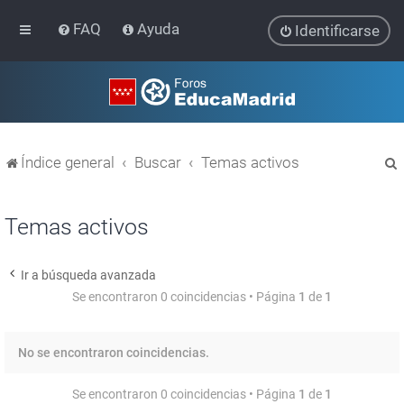
FAQ
Ayuda
Identificarse
Índice general
Buscar
Temas activos
Temas activos
Ir a búsqueda avanzada
r
Se encontraron 0 coincidencias • Página
1
de
1
No se encontraron coincidencias.
Se encontraron 0 coincidencias • Página
1
de
1