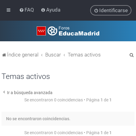
FAQ
Ayuda
Identificarse
Índice general
Buscar
Temas activos
Temas activos
Ir a búsqueda avanzada
r
Se encontraron 0 coincidencias • Página
1
de
1
No se encontraron coincidencias.
Se encontraron 0 coincidencias • Página
1
de
1