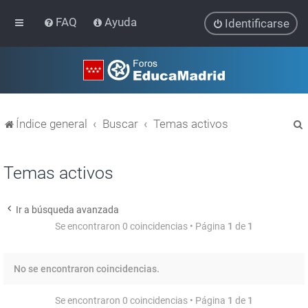
FAQ
Ayuda
Identificarse
Índice general
Buscar
Temas activos
Temas activos
Ir a búsqueda avanzada
r
Se encontraron 0 coincidencias • Página
1
de
1
No se encontraron coincidencias.
Se encontraron 0 coincidencias • Página
1
de
1