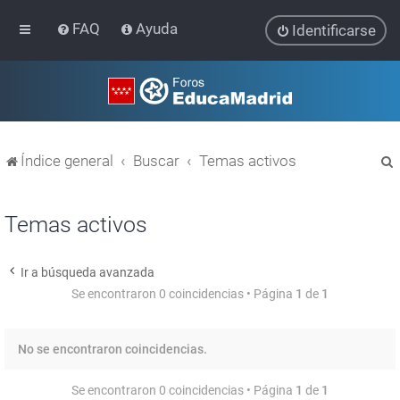
FAQ
Ayuda
Identificarse
Índice general
Buscar
Temas activos
Temas activos
Ir a búsqueda avanzada
r
Se encontraron 0 coincidencias • Página
1
de
1
No se encontraron coincidencias.
Se encontraron 0 coincidencias • Página
1
de
1