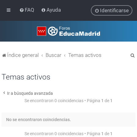
FAQ
Ayuda
Identificarse
Índice general
Buscar
Temas activos
Temas activos
Ir a búsqueda avanzada
r
Se encontraron 0 coincidencias • Página
1
de
1
No se encontraron coincidencias.
Se encontraron 0 coincidencias • Página
1
de
1