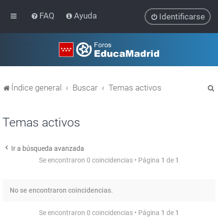
FAQ
Ayuda
Identificarse
Índice general
Buscar
Temas activos
Temas activos
Ir a búsqueda avanzada
r
Se encontraron 0 coincidencias • Página
1
de
1
No se encontraron coincidencias.
Se encontraron 0 coincidencias • Página
1
de
1