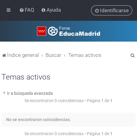
FAQ
Ayuda
Identificarse
Índice general
Buscar
Temas activos
Temas activos
Ir a búsqueda avanzada
r
Se encontraron 0 coincidencias • Página
1
de
1
No se encontraron coincidencias.
Se encontraron 0 coincidencias • Página
1
de
1