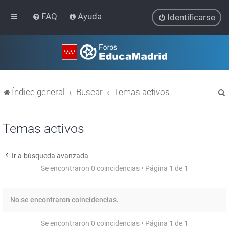
FAQ
Ayuda
Identificarse
Índice general
Buscar
Temas activos
Temas activos
Ir a búsqueda avanzada
r
Se encontraron 0 coincidencias • Página
1
de
1
No se encontraron coincidencias.
Se encontraron 0 coincidencias • Página
1
de
1