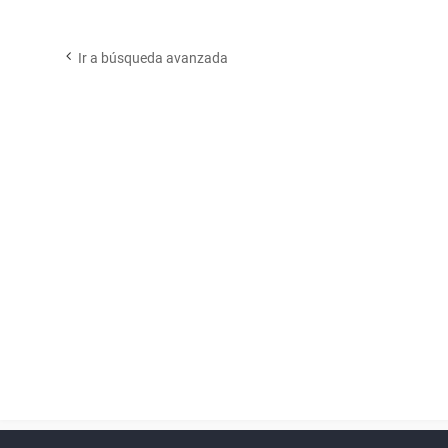
Ir a búsqueda avanzada
Powered by
phpBB
™