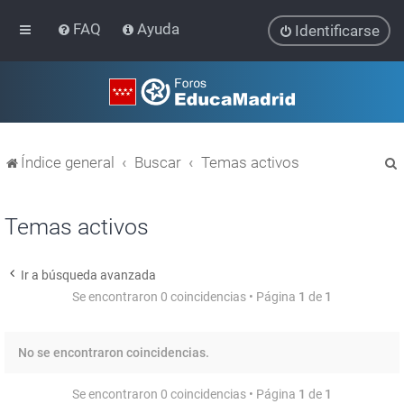
FAQ
Ayuda
Identificarse
Índice general
Buscar
Temas activos
Temas activos
Ir a búsqueda avanzada
r
Se encontraron 0 coincidencias • Página
1
de
1
No se encontraron coincidencias.
Se encontraron 0 coincidencias • Página
1
de
1