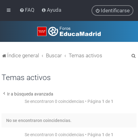
FAQ
Ayuda
Identificarse
Índice general
Buscar
Temas activos
Temas activos
Ir a búsqueda avanzada
r
Se encontraron 0 coincidencias • Página
1
de
1
No se encontraron coincidencias.
Se encontraron 0 coincidencias • Página
1
de
1