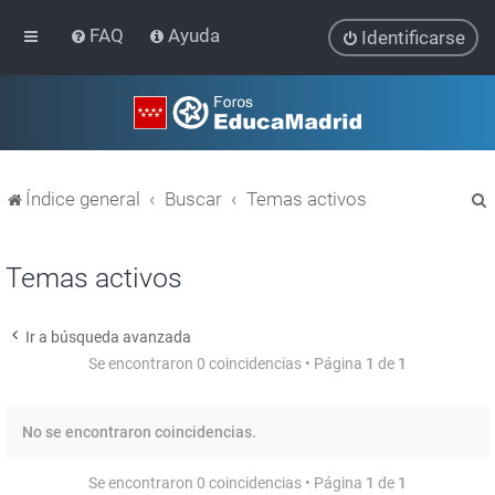
FAQ
Ayuda
Identificarse
Índice general
Buscar
Temas activos
Temas activos
Ir a búsqueda avanzada
r
Se encontraron 0 coincidencias • Página
1
de
1
No se encontraron coincidencias.
Se encontraron 0 coincidencias • Página
1
de
1