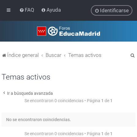
FAQ
Ayuda
Identificarse
Índice general
Buscar
Temas activos
Temas activos
Ir a búsqueda avanzada
r
Se encontraron 0 coincidencias • Página
1
de
1
No se encontraron coincidencias.
Se encontraron 0 coincidencias • Página
1
de
1