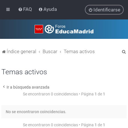
FAQ
Ayuda
Identificarse
Índice general
Buscar
Temas activos
Temas activos
Ir a búsqueda avanzada
r
Se encontraron 0 coincidencias • Página
1
de
1
No se encontraron coincidencias.
Se encontraron 0 coincidencias • Página
1
de
1