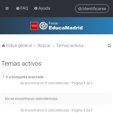
FAQ
Ayuda
Identificarse
Índice general
Buscar
Temas activos
Temas activos
Ir a búsqueda avanzada
r
Se encontraron 0 coincidencias • Página
1
de
1
No se encontraron coincidencias.
Se encontraron 0 coincidencias • Página
1
de
1