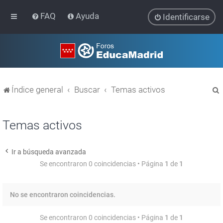
FAQ
Ayuda
Identificarse
Índice general
Buscar
Temas activos
Temas activos
Ir a búsqueda avanzada
r
Se encontraron 0 coincidencias • Página
1
de
1
No se encontraron coincidencias.
Se encontraron 0 coincidencias • Página
1
de
1