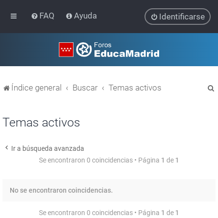
FAQ
Ayuda
Identificarse
Índice general
Buscar
Temas activos
Temas activos
Ir a búsqueda avanzada
r
Se encontraron 0 coincidencias • Página
1
de
1
No se encontraron coincidencias.
Se encontraron 0 coincidencias • Página
1
de
1