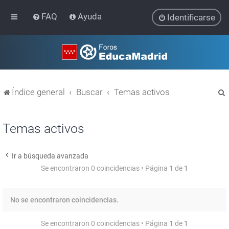
FAQ
Ayuda
Identificarse
Índice general
Buscar
Temas activos
Temas activos
Ir a búsqueda avanzada
r
Se encontraron 0 coincidencias • Página
1
de
1
No se encontraron coincidencias.
Se encontraron 0 coincidencias • Página
1
de
1