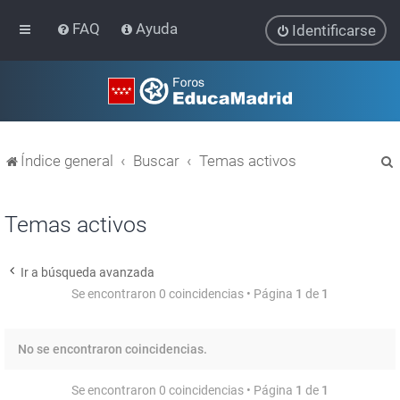
FAQ
Ayuda
Identificarse
Índice general
Buscar
Temas activos
Temas activos
Ir a búsqueda avanzada
r
Se encontraron 0 coincidencias • Página
1
de
1
No se encontraron coincidencias.
Se encontraron 0 coincidencias • Página
1
de
1