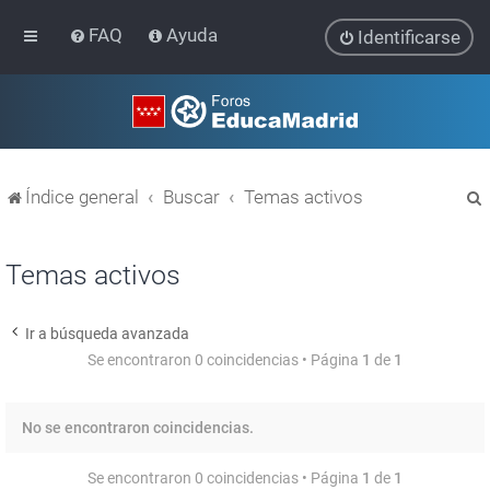
FAQ
Ayuda
Identificarse
Índice general
Buscar
Temas activos
Temas activos
Ir a búsqueda avanzada
r
Se encontraron 0 coincidencias • Página
1
de
1
No se encontraron coincidencias.
Se encontraron 0 coincidencias • Página
1
de
1